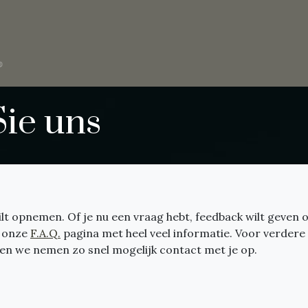
Startseite
Shop
Über uns
Kontaktieren Sie uns
Sie uns
lt opnemen. Of je nu een vraag hebt, feedback wilt geven o
p onze
F.A.Q.
pagina met heel veel informatie. Voor verdere 
n en we nemen zo snel mogelijk contact met je op.