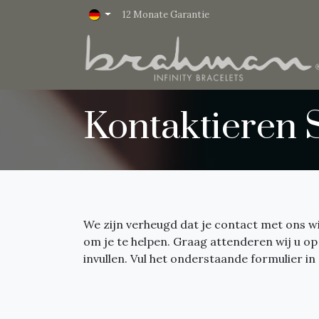
Zum Inhalt springen
12 Monate Garantie
Kontaktieren 
We zijn verheugd dat je contact met ons wi
om je te helpen. Graag attenderen wij u o
invullen. Vul het onderstaande formulier i