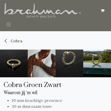
Overslaan naar inhoud
Cobra
Cobra Groen Zwart
Waarom jij ’m wil
10 mm krachtige presence
30 m duurzaam touw