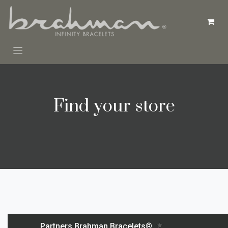
Overslaan naar inhoud
Find your store